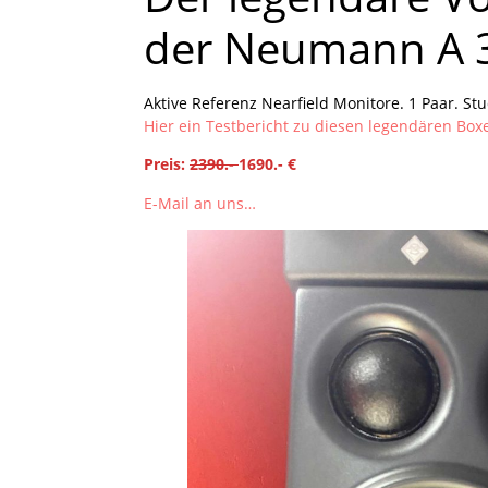
der Neumann A 
Aktive Referenz Nearfield Monitore. 1 Paar. Stu
Hier ein Testbericht zu diesen legendären Bo
Preis:
2390.-
1690.- €
E-Mail an uns…