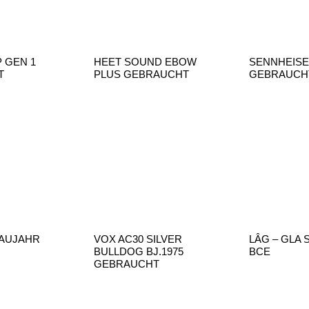
 GEN 1
HEET SOUND EBOW
SENNHEISE
T
PLUS GEBRAUCHT
GEBRAUCHT
BAUJAHR
VOX AC30 SILVER
LÂG – GLA
BULLDOG BJ.1975
BCE
GEBRAUCHT