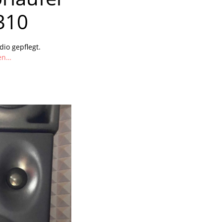
310
dio gepflegt.
xen…