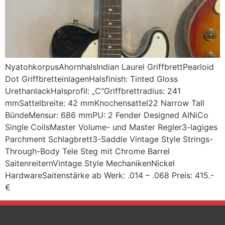
NyatohkorpusAhornhalsIndian Laurel GriffbrettPearloid
Dot GriffbretteinlagenHalsfinish: Tinted Gloss
UrethanlackHalsprofil: „C“Griffbrettradius: 241
mmSattelbreite: 42 mmKnochensattel22 Narrow Tall
BündeMensur: 686 mmPU: 2 Fender Designed AlNiCo
Single CoilsMaster Volume- und Master Regler3-lagiges
Parchment Schlagbrett3-Saddle Vintage Style Strings-
Through-Body Tele Steg mit Chrome Barrel
SaitenreiternVintage Style MechanikenNickel
HardwareSaitenstärke ab Werk: .014 – .068 Preis: 415.-
€