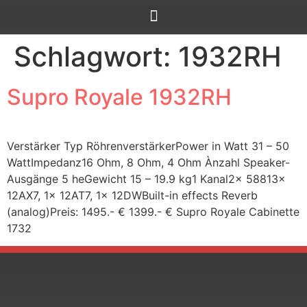
Schlagwort:
1932RH
Supro Royale 1932RH
Verstärker Typ RöhrenverstärkerPower in Watt 31 – 50
WattImpedanz16 Ohm, 8 Ohm, 4 Ohm Ànzahl Speaker-
Ausgänge 5 heGewicht 15 – 19.9 kg1 Kanal2× 58813x
12AX7, 1x 12AT7, 1x 12DWBuilt-in effects Reverb
(analog)Preis: 1495.- € 1399.- € Supro Royale Cabinette
1732