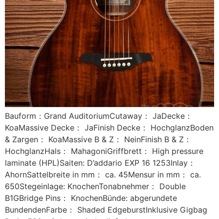
Bauform：Grand AuditoriumCutaway： JaDecke：
KoaMassive Decke： JaFinish Decke： HochglanzBoden
& Zargen： KoaMassive B & Z： NeinFinish B & Z：
HochglanzHals： MahagoniGriffbrett： High pressure
laminate (HPL)Saiten: D’addario EXP 16 1253Inlay：
AhornSattelbreite in mm： ca. 45Mensur in mm： ca.
650Stegeinlage: KnochenTonabnehmer： Double
B1GBridge Pins： KnochenBünde: abgerundete
BundendenFarbe： Shaded EdgeburstInklusive Gigbag