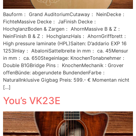
Bauform： Grand AuditoriumCutaway： NeinDecke：
FichteMassive Decke： JaFinish Decke：
HochglanzBoden & Zargen： AhornMassive B & Z：
NeinFinish B & Z： HochglanzHals： AhornGriffbrett：
High pressure laminate (HPL)Saiten: D’addario EXP 16
1253Inlay： AbaloniSattelbreite in mm： ca. 45Mensur
in mm： ca. 650Stegeinlage: KnochenTonabnehmer：
Double B1GBridge Pins： KnochenMechanik : Grover
offenBünde: abgerundete BundendenFarbe：
NaturalInklusive Gigbag Preis: 599.- € Momentan nicht
[…]
You’s VK23E