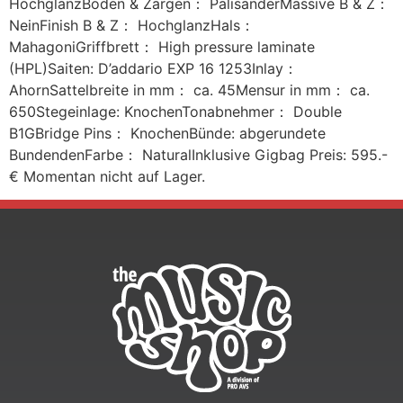
HochglanzBoden & Zargen： PalisanderMassive B & Z：
NeinFinish B & Z： HochglanzHals：
MahagoniGriffbrett： High pressure laminate
(HPL)Saiten: D’addario EXP 16 1253Inlay：
AhornSattelbreite in mm： ca. 45Mensur in mm： ca.
650Stegeinlage: KnochenTonabnehmer： Double
B1GBridge Pins： KnochenBünde: abgerundete
BundendenFarbe： NaturalInklusive Gigbag Preis: 595.-
€ Momentan nicht auf Lager.