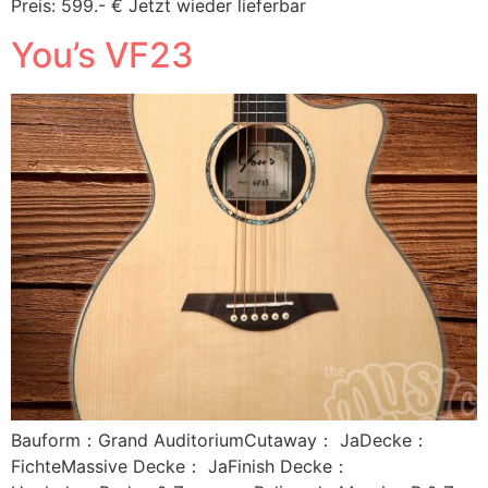
Preis: 599.- € Jetzt wieder lieferbar
You’s VF23
Bauform：Grand AuditoriumCutaway： JaDecke：
FichteMassive Decke： JaFinish Decke：