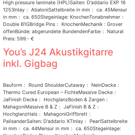
High pressure laminate (HPL)Saiten: D’addario EXP 16
1253Inlay： AbaloniSattelbreite in mm： ca. 45Mensur
in mm： ca. 650Stegeinlage: KnochenTonabnehmer：
Double B1GBridge Pins： KnochenMechanik : Grover
offenBünde: abgerundete BundendenFarbe： Natural
Preis: 599.- €
You’s J24 Akustikgitarre
inkl. Gigbag
Bauform： Round ShoulderCutaway： NeinDecke：
Thermo Cured European – FichteMassive Decke：
JaFinish Decke： HochglanzBoden & Zargen：
MahagoniMassive B & Z： JaFinish B & Z：
HochglanzHals： MahagoniGriffbrett：
PalisanderSaiten: D’addario XTInlay： PearlSattelbreite
in mm： ca. 44Mensur in mm： ca. 650Stegeinlage: