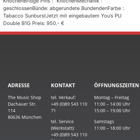
KnochenBridge Pins： KnochenMechanik :
geschlossenBünde: abgerundete BundendenFarbe：
Tabacco SunburstJetzt mit eingebautem You’s PU
Double B1G Preis: 950.- €
ADRESSE
KONTAKT
ÖFFNUNGSZEITEN
The Music Shop
tel. Verkauf:
Montag – Freitag
Dachauer Str.
+49 (0)89 543 110
11:00 – 14:00 Uhr
114
71
15:00 – 19:00 Uhr
80636 München
tel. Service
Samstags
(Werkstatt):
11:00 – 18:00 Uhr
+49 (0)89 543 110