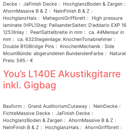
Decke： JaFinish Decke： HochglanzBoden & Zargen：
AhornMassive B & Z： NeinFinish B & Z：
HochglanzHals： MahagoniGriffbrett： High pressure
laminate (HPL)Steg: PalisanderSaiten: D’addario EXP 16
1253Inlay： PearlSattelbreite in mm： ca. 44Mensur in
mm： ca. 632Stegeinlage: KnochenTonabnehmer：
Double B1GBridge Pins： KnochenMechanik : Side
MountBünde: abgerundeten BundendenFarbe： Natural
Preis: 595.- €
You’s L140E Akustikgitarre
inkl. Gigbag
Bauform： Grand AuditoriumCutaway： NeinDecke：
FichteMassive Decke： JaFinish Decke：
HochglanzBoden & Zargen： AhornMassive B & Z：
NeinFinish B & Z： HochglanzHals： AhornGriffbrett：