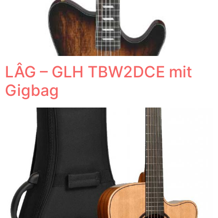
LÂG – GLH TBW2DCE mit
Gigbag