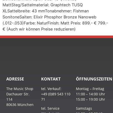
MattSteg/Sattelmaterial: Graphtech TUSQ
XLSattelbreite: 43 mmTonabnehmer: Fishman
SonitoneSaiten: Elixir Phosphor Bronze Nanoweb
(.012-.053)Farbe: NaturFinish: Matt Preis: 899.- € 799.-
€ (Auch wir können Preise reduzieren)
ADRESSE
KONTAKT
ÖFFNUNGSZEITEN
The Music Shop
tel. Verkauf:
Montag – Freitag
Dachauer Str.
+49 (0)89 543 110
11:00 – 14:00 Uhr
114
71
15:00 – 19:00 Uhr
80636 München
tel. Service
Samstags