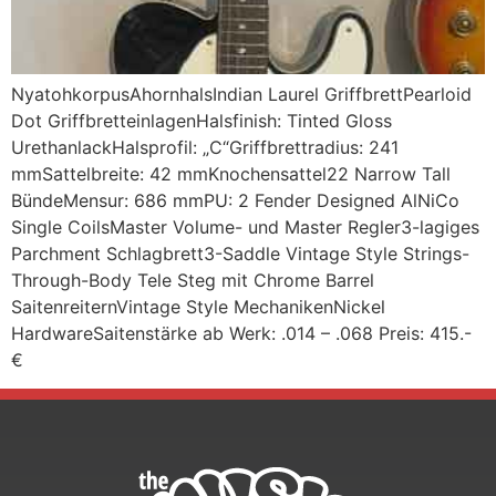
NyatohkorpusAhornhalsIndian Laurel GriffbrettPearloid
Dot GriffbretteinlagenHalsfinish: Tinted Gloss
UrethanlackHalsprofil: „C“Griffbrettradius: 241
mmSattelbreite: 42 mmKnochensattel22 Narrow Tall
BündeMensur: 686 mmPU: 2 Fender Designed AlNiCo
Single CoilsMaster Volume- und Master Regler3-lagiges
Parchment Schlagbrett3-Saddle Vintage Style Strings-
Through-Body Tele Steg mit Chrome Barrel
SaitenreiternVintage Style MechanikenNickel
HardwareSaitenstärke ab Werk: .014 – .068 Preis: 415.-
€