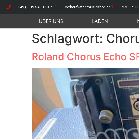
+49 (0)89 543 110 71
verkauf@themusicshop.de
Mo - Fr: 11
ÜBER UNS
LADEN
Schlagwort:
Chor
Roland Chorus Echo S