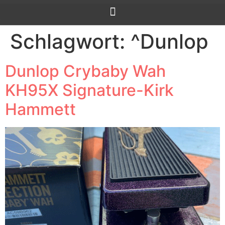
Schlagwort:
^Dunlop
Dunlop Crybaby Wah
KH95X Signature-Kirk
Hammett