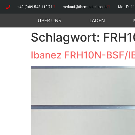
+49 (0)89 543 110 71
verkauf@themusicshop.de
Mo - Fr: 11
ÜBER UNS
LADEN
Schlagwort:
FRH1
Ibanez FRH10N-BSF/I