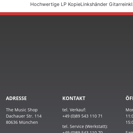
Hochwertige LP KopieLinkshänder Gitarreinkl.
ADRESSE
KONTAKT
ÖF
The Music Shop
tel. Verkauf:
Mon
Dachauer Str. 114
+49 (0)89 543 110 71
11:
80636 München
15:
tel. Service (Werkstatt):
+49 (0)89 543 110 70
Sam