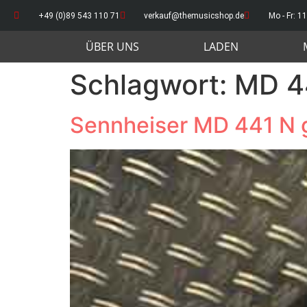
+49 (0)89 543 110 71
verkauf@themusicshop.de
Mo - Fr: 11
ÜBER UNS
LADEN
Schlagwort:
MD 4
Sennheiser MD 441 N g