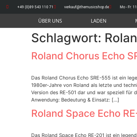
+49 (0)89 543 110 71
verkauf@themusicshop.de
Mo - Fr: 11
ÜBER UNS
LADEN
Schlagwort:
Rola
Roland Chorus Echo S
Das Roland Chorus Echo SRE-555 ist ein lege
1980er-Jahre von Roland als letzte und techni
Version des RE-501 dar und war speziell für 
Anwendung: Bedeutung & Einsatz: […]
Roland Space Echo RE
Das Roland Space Echo RE-201 ist ein legend