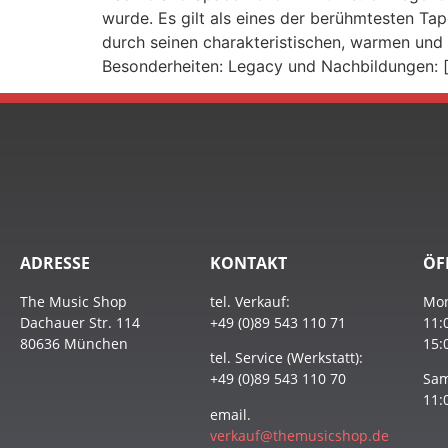
wurde. Es gilt als eines der berühmtesten Ta
durch seinen charakteristischen, warmen un
Besonderheiten: Legacy und Nachbildungen: 
ADRESSE
KONTAKT
ÖF
The Music Shop
tel. Verkauf:
Mon
Dachauer Str. 114
+49 (0)89 543 110 71
11:
80636 München
15:
tel. Service (Werkstatt):
+49 (0)89 543 110 70
Sam
11:
email.
verkauf@themusicshop.de