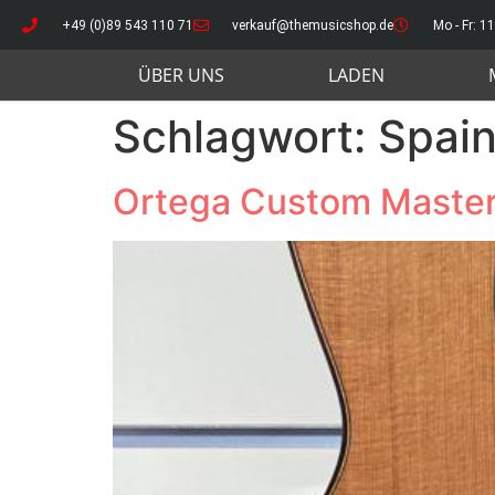
+49 (0)89 543 110 71
verkauf@themusicshop.de
Mo - Fr: 11
ÜBER UNS
LADEN
Schlagwort:
Spai
Ortega Custom Master