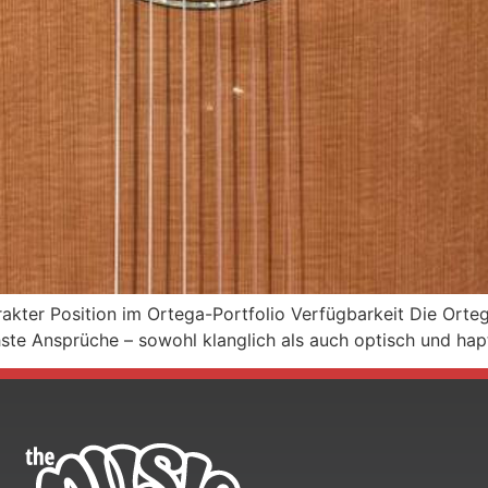
arakter Position im Ortega-Portfolio Verfügbarkeit Die Orte
hste Ansprüche – sowohl klanglich als auch optisch und hapt