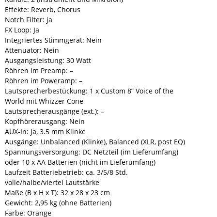
Effekte: Reverb, Chorus
Notch Filter: ja
FX Loop: Ja
Integriertes Stimmgerät: Nein
Attenuator: Nein
Ausgangsleistung: 30 Watt
Röhren im Preamp: –
Röhren im Poweramp: –
Lautsprecherbestückung: 1 x Custom 8” Voice of the
World mit Whizzer Cone
Lautsprecherausgänge (ext.): –
Kopfhörerausgang: Nein
AUX-In: Ja, 3.5 mm Klinke
Ausgänge: Unbalanced (Klinke), Balanced (XLR, post EQ)
Spannungsversorgung: DC Netzteil (im Lieferumfang)
oder 10 x AA Batterien (nicht im Lieferumfang)
Laufzeit Batteriebetrieb: ca. 3/5/8 Std.
volle/halbe/viertel Lautstärke
Maße (B x H x T): 32 x 28 x 23 cm
Gewicht: 2,95 kg (ohne Batterien)
Farbe: Orange