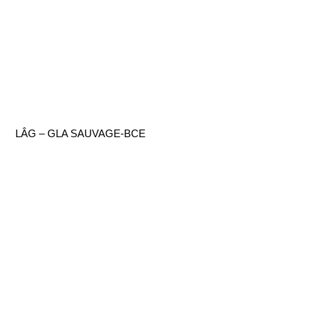
LÂG – GLA SAUVAGE-BCE