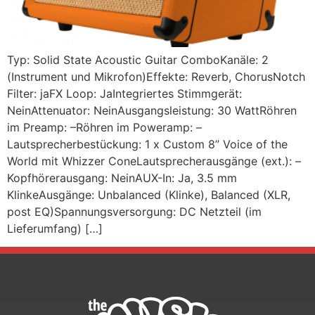
Typ: Solid State Acoustic Guitar ComboKanäle: 2
(Instrument und Mikrofon)Effekte: Reverb, ChorusNotch
Filter: jaFX Loop: JaIntegriertes Stimmgerät:
NeinAttenuator: NeinAusgangsleistung: 30 WattRöhren
im Preamp: –Röhren im Poweramp: –
Lautsprecherbestückung: 1 x Custom 8” Voice of the
World mit Whizzer ConeLautsprecherausgänge (ext.): –
Kopfhörerausgang: NeinAUX-In: Ja, 3.5 mm
KlinkeAusgänge: Unbalanced (Klinke), Balanced (XLR,
post EQ)Spannungsversorgung: DC Netzteil (im
Lieferumfang) […]