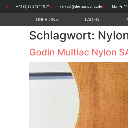
+49 (0)89 543 110 71
verkauf@themusicshop.de
Mo - Fr: 11
ÜBER UNS
LADEN
Schlagwort:
Nylo
Godin Multiac Nylon S